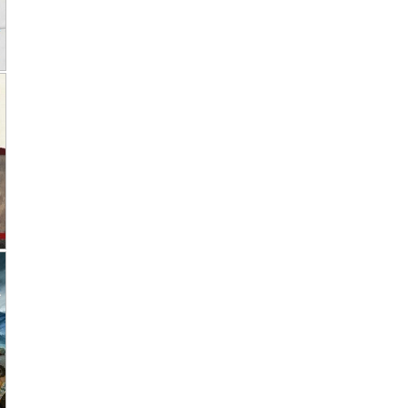
★
★
.
★
★
★
★