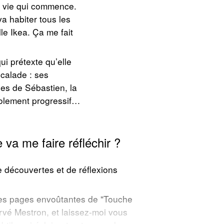
le vie qui commence.
a habiter tous les
le Ikea. Ça me fait
ui prétexte qu’elle
scalade : ses
es de Sébastien, la
solement progressif…
va me faire réfléchir ?
e découvertes et de réflexions
es pages envoûtantes de "Touche
vé Mestron, et laissez-moi vous