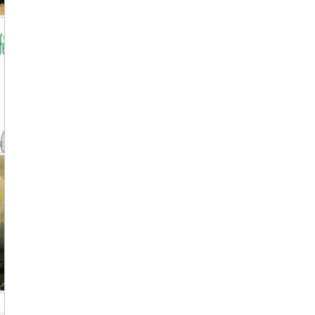
★
★
★
★