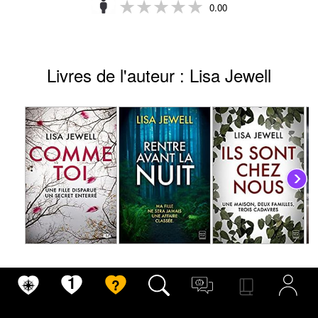
★★★★★
★★★★★
0.00
Livres de l'auteur : Lisa Jewell
Lisa Jewell
Lisa Jewell
Lisa Jewell
Comme toi
Rentre avant la nuit
Ils sont chez n
★★★★★
★★★★★
★★★★★
★★★★★
★★★★
★★★★
1
?